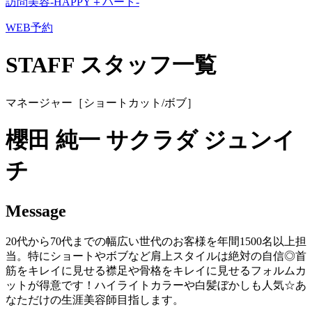
訪問美容-HAPPY＋ハート-
WEB予約
STAFF
スタッフ一覧
マネージャー［ショートカット/ボブ］
櫻田 純一
サクラダ ジュンイ
チ
Message
20代から70代までの幅広い世代のお客様を年間1500名以上担
当。特にショートやボブなど肩上スタイルは絶対の自信◎首
筋をキレイに見せる襟足や骨格をキレイに見せるフォルムカ
ットが得意です！ハイライトカラーや白髪ぼかしも人気☆あ
なただけの生涯美容師目指します。