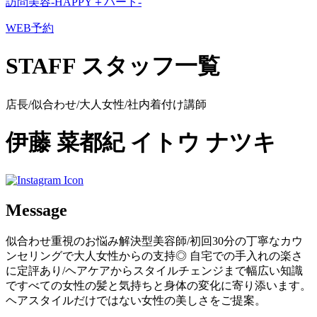
訪問美容-HAPPY＋ハート-
WEB予約
STAFF
スタッフ一覧
店長/似合わせ/大人女性/社内着付け講師
伊藤 菜都紀
イトウ ナツキ
Message
似合わせ重視のお悩み解決型美容師/初回30分の丁寧なカウ
ンセリングで大人女性からの支持◎ 自宅での手入れの楽さ
に定評あり/ヘアケアからスタイルチェンジまで幅広い知識
ですべての女性の髪と気持ちと身体の変化に寄り添います。
ヘアスタイルだけではない女性の美しさをご提案。