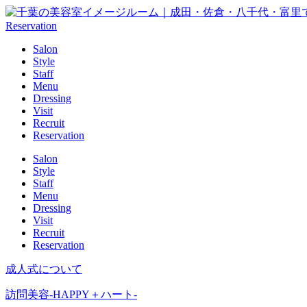
Reservation
Salon
Style
Staff
Menu
Dressing
Visit
Recruit
Reservation
Salon
Style
Staff
Menu
Dressing
Visit
Recruit
Reservation
成人式について
訪問美容-HAPPY＋ハート-