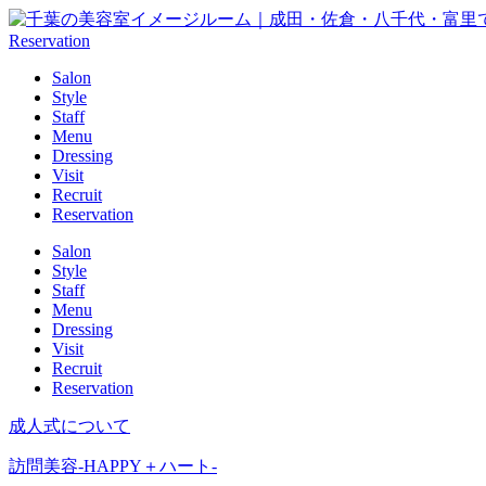
Reservation
Salon
Style
Staff
Menu
Dressing
Visit
Recruit
Reservation
Salon
Style
Staff
Menu
Dressing
Visit
Recruit
Reservation
成人式について
訪問美容-HAPPY＋ハート-